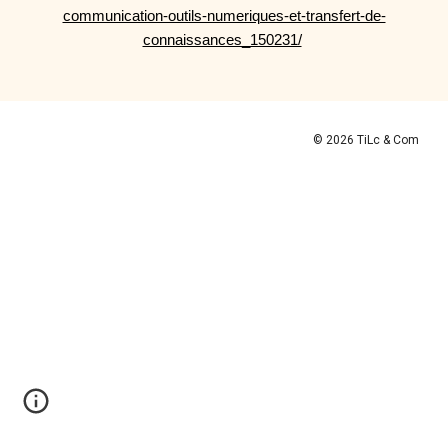
communication-outils-numeriques-et-transfert-de-
connaissances_150231/
© 2026 TiLc & Com