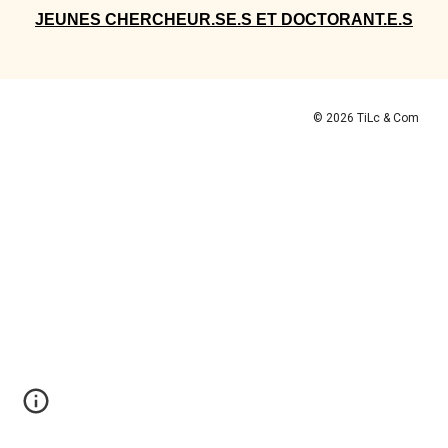
JEUNES CHERCHEUR.SE.S ET DOCTORANT.E.S
© 202
6
TiLc & Com